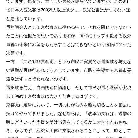
ています。観光も、華々しい実績が語られていますが、この3年
で日本人観光客は700万人以上減少し、観光公害はかつてないほ
ど悪化しています。
長年議会人として京都市政に携わる中で、それを阻止できなかっ
たことは忸怩たる思いでありますが、同時にトップを変える以外
京都の未来に希望をもたらすことはできないという確信に至った
次第です。
一方、「共産対非共産党」という市民に実質的な選択肢を与えな
い選挙が再び行われようとしています。市民が主導する京都市長
選挙はずっと行われないのです。
選択肢を与え、自由闊達に議論し、そして市民が選ぶ選挙が実現
して初めて京都市政は大きく前進するはずです。
京都党は選挙において、一切のしがらみを断ち切ることを党是に
掲げてやってまりました。なぜならば、「改革の実行は、選挙の
時にどういった支援を受け当選をしてくるかに大きく左右され
る」からです。組織や団体に支援されることによって、時として