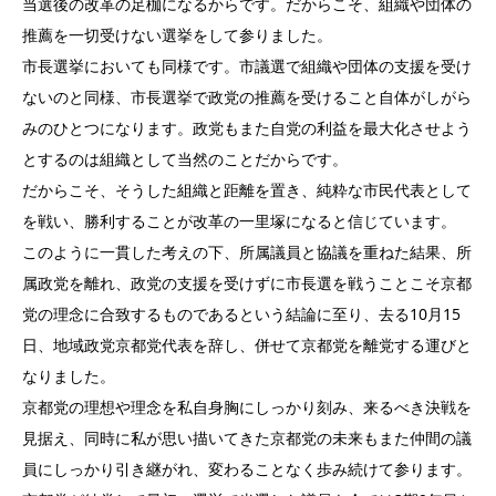
当選後の改革の足枷になるからです。だからこそ、組織や団体の
推薦を一切受けない選挙をして参りました。
市長選挙においても同様です。市議選で組織や団体の支援を受け
ないのと同様、市長選挙で政党の推薦を受けること自体がしがら
みのひとつになります。政党もまた自党の利益を最大化させよう
とするのは組織として当然のことだからです。
だからこそ、そうした組織と距離を置き、純粋な市民代表として
を戦い、勝利することが改革の一里塚になると信じています。
このように一貫した考えの下、所属議員と協議を重ねた結果、所
属政党を離れ、政党の支援を受けずに市長選を戦うことこそ京都
党の理念に合致するものであるという結論に至り、去る10月15
日、地域政党京都党代表を辞し、併せて京都党を離党する運びと
なりました。
京都党の理想や理念を私自身胸にしっかり刻み、来るべき決戦を
見据え、同時に私が思い描いてきた京都党の未来もまた仲間の議
員にしっかり引き継がれ、変わることなく歩み続けて参ります。