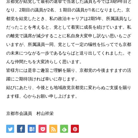
京都党が結党して最初の選挙で当選した議員も今では3期9年目と
なり、2期目の議員が2名、１期目の議員が1名になりました。京
都党を結党したとき、私の政治キャリアは2期5年、所属議員なし
だったことを考えると、党として着実に成長を続けています。私
の離党で議席が減少することに私自身大変申し訳ない思いもござ
いますが、所属議員一同、党として一定の犠牲を払ってでも京都
の未来につながる一歩であるならばと送り出してくれました。そ
んな仲間たちを大変誇らしく思います。
皆様方には是非ご趣旨ご理解を賜り、京都党の今後ますますの活
躍にご期待頂ければ幸いに存じます。
結びにあたり、今後とも地域政党京都党に変わらぬご支援を賜り
ます様、心からお願い申し上げます。
京都市会議員 村山祥栄