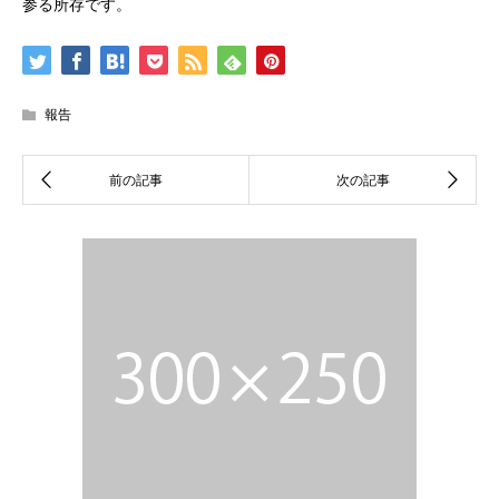
参る所存です。
報告