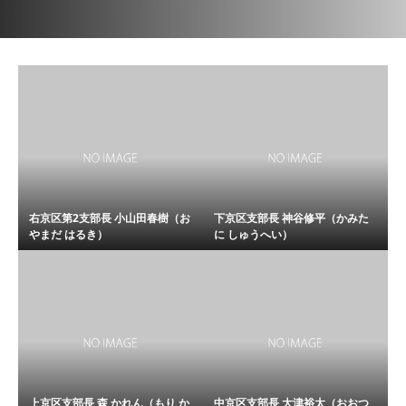
右京区第2支部長 小山田春樹（お
下京区支部長 神谷修平（かみた
やまだ はるき）
に しゅうへい）
上京区支部長 森 かれん（もり か
中京区支部長 大津裕太（おおつ