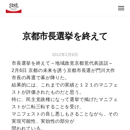
コ
ュ
ー
メ
ン
ニ
テ
ュ
【京都党Offical Web】京都の京都による京都のための政治
ー
ン
京都市長選挙を終えて
ツ
【京都党Offical Web】京都の京都による京都のための政治
へ
ス
2012年2月6日
b
キ
y
市長選挙を終えて～地域政党京都党代表談話～
ッ
m
2月6日 京都の未来を誘う京都市長選が門川大作
プ
a
市長の再選で幕が降りた。
s
結果的には、これまでの実績と１２１のマニフェ
a
ストが評価されたものだと思う。
m
特に、民主党政権になって選挙で掲げたマニフェ
i
ストが二転三転することを受け、
マニフェストの良し悪しもさることながら、その
実現可能性、実効性の部分が
問われている。