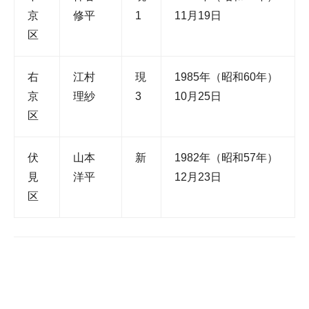
京
修平
1
11月19日
区
右
江村
現
1985年（昭和60年）
京
理紗
3
10月25日
区
伏
山本
新
1982年（昭和57年）
見
洋平
12月23日
区