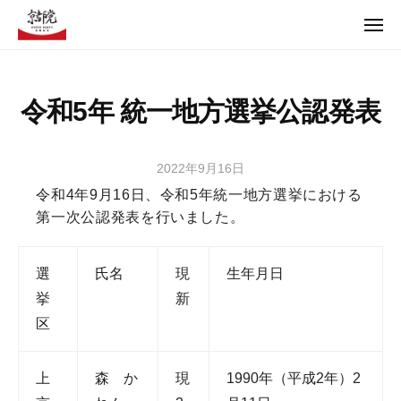
コ
ュ
ー
メ
ン
ニ
テ
ュ
【京都党Offical Web】京都の京都による京都のための政治
ー
ン
令和5年 統一地方選挙公認発表
ツ
【京都党Offical Web】京都の京都による京都のための政治
へ
ス
2022年9月16日
b
キ
y
令和4年9月16日、令和5年統一地方選挙における
ッ
t
第一次公認発表を行いました。
プ
m
2
選
氏名
現
生年月日
2
9
挙
新
1
区
上
森 か
現
1990年（平成2年）2