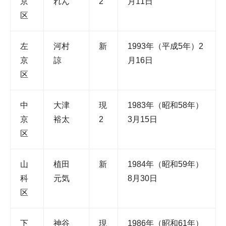
京
れん
2
月11日
区
左
河村
新
1993年（平成5年）2
京
諒
月16日
区
中
大津
現
1983年（昭和58年）
京
裕太
2
3月15日
区
山
植田
新
1984年（昭和59年）
科
元気
8月30日
区
下
神谷
現
1986年（昭和61年）