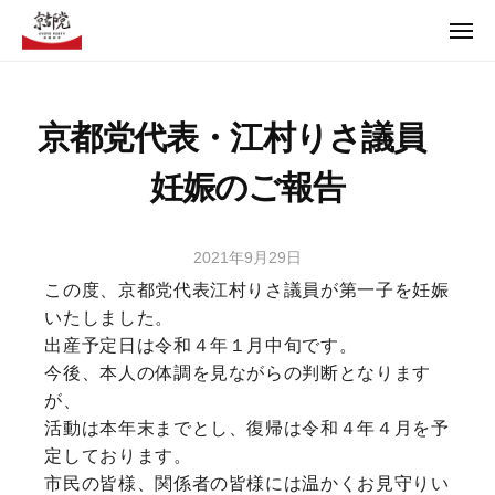
コ
ュ
ー
メ
ン
ニ
テ
ュ
【京都党Offical Web】京都の京都による京都のための政治
ー
ン
京都党代表・江村りさ議員
ツ
【京都党Offical Web】京都の京都による京都のための政治
へ
妊娠のご報告
ス
キ
ッ
2021年9月29日
b
プ
y
この度、京都党代表江村りさ議員が第一子を妊娠
t
いたしました。
m
出産予定日は令和４年１月中旬です。
2
今後、本人の体調を見ながらの判断となります
2
が、
9
活動は本年末までとし、復帰は令和４年４月を予
1
定しております。
市民の皆様、関係者の皆様には温かくお見守りい