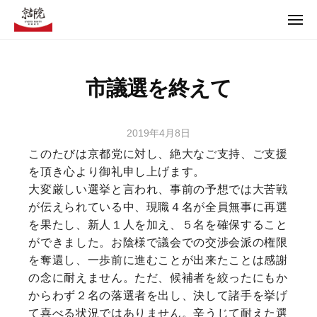
コ
ュ
ー
メ
ン
ニ
テ
ュ
【京都党Offical Web】京都の京都による京都のための政治
ー
ン
市議選を終えて
ツ
【京都党Offical Web】京都の京都による京都のための政治
へ
ス
2019年4月8日
b
キ
y
このたびは京都党に対し、絶大なご支持、ご支援
ッ
t
を頂き心より御礼申し上げます。
プ
m
大変厳しい選挙と言われ、事前の予想では大苦戦
2
が伝えられている中、現職４名が全員無事に再選
2
を果たし、新人１人を加え、５名を確保すること
9
ができました。お陰様で議会での交渉会派の権限
1
を奪還し、一歩前に進むことが出来たことは感謝
の念に耐えません。ただ、候補者を絞ったにもか
からわず２名の落選者を出し、決して諸手を挙げ
て喜べる状況ではありません。辛うじて耐えた選