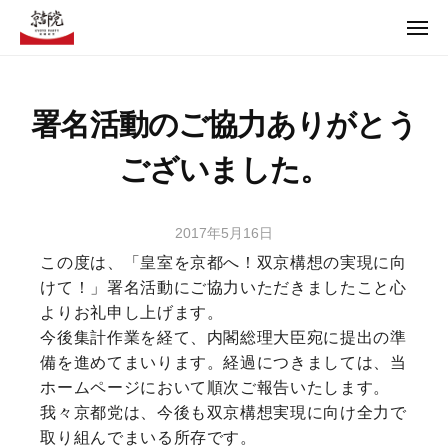
コ
ュ
ー
メ
ン
ニ
テ
ュ
【京都党Offical Web】京都の京都による京都のための政治
ー
ン
署名活動のご協力ありがとう
ツ
【京都党Offical Web】京都の京都による京都のための政治
へ
ございました。
ス
キ
ッ
2017年5月16日
b
プ
y
この度は、「皇室を京都へ！双京構想の実現に向
t
けて！」署名活動にご協力いただきましたこと心
m
よりお礼申し上げます。
2
今後集計作業を経て、内閣総理大臣宛に提出の準
2
備を進めてまいります。経過につきましては、当
9
ホームページにおいて順次ご報告いたします。
1
我々京都党は、今後も双京構想実現に向け全力で
取り組んでまいる所存です。