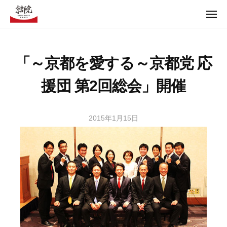
コ
ュ
ー
メ
ン
ニ
テ
ュ
【京都党Offical Web】京都の京都による京都のための政治
ー
ン
「～京都を愛する～京都党 応
ツ
【京都党Offical Web】京都の京都による京都のための政治
へ
援団 第2回総会」開催
ス
キ
ッ
2015年1月15日
b
プ
y
t
m
2
2
9
1