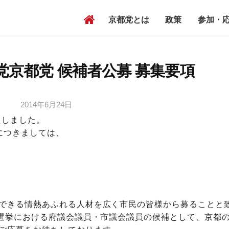
コ
京都党とは
政策
参加・
ン
テ
ン
政党京都党 候補者公募 募集要項
ツ
へ
ス
2014年6月24日
b
キ
y
たしました。
ッ
t
につきましては、
プ
m
2
2
9
1
できる情熱あふれる人材を広く市民の皆様から募ることと
方選挙における府議会議員・市議会議員の候補として、京都