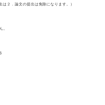
生は２．論文の提出は免除になります。）
ん。
6