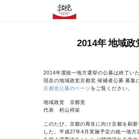
【京都党Offical Web】京都の京都による京都のための政治
2014年 地域
【京都党Offical Web】京都の京都による京都のための政治
2014年度統一地方選挙の公募は終了い
現在の地域政党京都党 候補者公募 募集
京都党公募のページ
をご覧ください。
地域政党 京都党
代表 村山祥栄
このたび、京都の再生に向け京都を刷新
した。平成27年4月実施予定の統一地