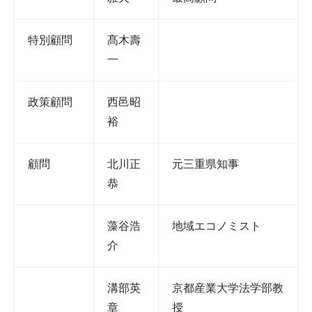
特別顧問
髙木壽
一
政策顧問
西邑昭
裕
顧問
北川正
元三重県知事
恭
藻谷浩
地域エコノミスト
介
溝部英
京都産業大学法学部教
章
授