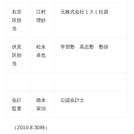
右京
江村
元株式会社ミスミ社員
区担
理紗
当
伏見
松永
学習塾 高志塾 塾頭
区担
卓也
当
会計
徳永
公認会計士
監査
栄治
（2010.8.30時）