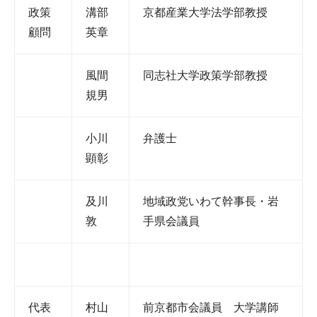
政策
溝部
京都産業大学法学部教授
顧問
英章
風間
同志社大学政策学部教授
規男
小川
弁護士
顕彰
及川
地域政党いわて幹事長・岩
敦
手県会議員
代表
村山
前京都市会議員 大学講師