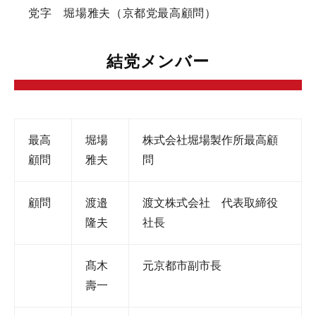
党字 堀場雅夫（京都党最高顧問）
結党メンバー
最高
堀場
株式会社堀場製作所最高顧
顧問
雅夫
問
顧問
渡邉
渡文株式会社 代表取締役
隆夫
社長
髙木
元京都市副市長
壽一