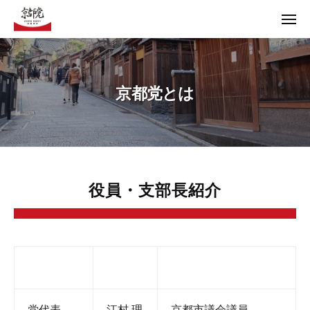
コ
ュ
ー
メ
ン
ニ
テ
ュ
【京都党Offical Web】京都の京都による京都のための政治
ー
ン
ツ
【京都党Offical Web】京都の京都による京都のための政治
PRINCIPLE
京都党とは
へ
ス
キ
ッ
プ
役員・支部長紹介
京
都
党
と
党代表
江村 理
京都市議会議員