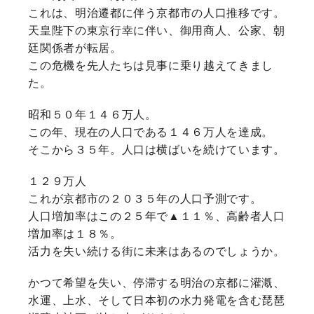
これは、明治遷都に伴う京都市の人口推移です。
天皇陛下の東京行幸に伴い、御用商人、公家、朝
廷関係者が転居。
この危機を先人たちは見事に乗り越えてきまし
た。
昭和５０年１４６万人。
この年、現在の人口である１４６万人を達成。
そこから３５年。人口は横ばいを続けています。
１２９万人
これが京都市の２０３５年の人口予測です。
人口増加率はこの２５年で▲１１％、高齢者人口
増加率は１８％。
活力を失い続ける街に未来はあるのでしょうか。
かつて希望を失い、停滞する明治の京都に灌漑、
水運、上水、そして日本初の水力発電を含む琵琶