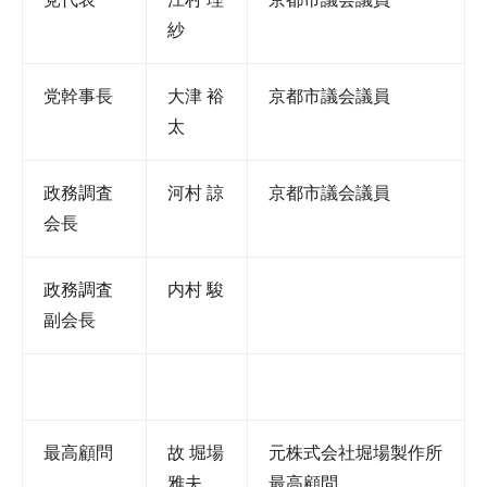
は
紗
2025
党幹事長
大津 裕
京都市議会議員
年
太
6
月
6
政務調査
河村 諒
京都市議会議員
日
会長
by
tm2291
政務調査
内村 駿
副会長
最高顧問
故 堀場
元株式会社堀場製作所
雅夫
最高顧問