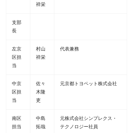
祥栄
支部
長
左京
村山
代表兼務
区担
祥栄
当
中京
佐々
元京都トヨペット株式会社
区担
木隆
当
吏
南区
中島
元株式会社シンプレクス・
担当
拓哉
テクノロジー社員